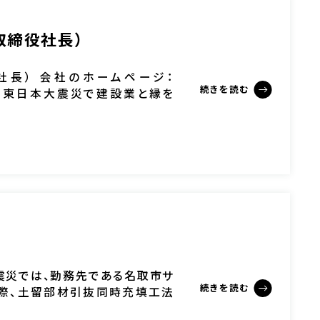
取締役社長）
役社長） 会社のホームページ：
続きを読む
52/1863 東日本大震災で建設業と縁を
）
震災では、勤務先である名取市サ
続きを読む
の際、土留部材引抜同時充填工法
[…]