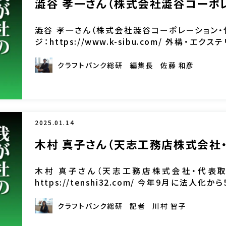
澁谷 孝一さん（株式会社澁谷コーポ
澁谷 孝一さん（株式会社澁谷コーポレーション・
ジ：https://www.k-sibu.com/ 外構・
気・外壁など、幅広い工事に取り組める会社として「 
クラフトバンク総研
編集長
佐藤 和彦
2025.01.14
木村 真子さん（天志工務店株式会社
木村 真子さん（天志工務店株式会社・代表取
https://tenshi32.com/ 今年9月に法
るのは、「人材確保」。特に女性技術者の採用を進め
クラフトバンク総研
記者
川村 智子