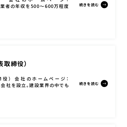
続きを読む
 「現場作業者の年収を500～600万程度
]
表取締役）
役） 会社のホームページ：
続きを読む
/ 今年6月に会社を設立。建設業界の中でも
[…]