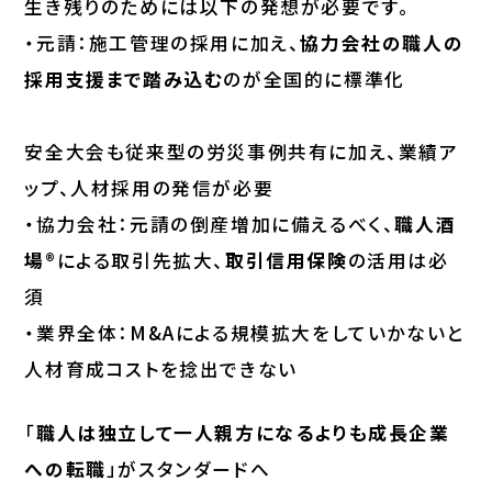
生き残りのためには以下の発想が必要です。
・元請：施工管理の採用に加え、
協力会社の職人の
採用支援まで踏み込む
のが全国的に標準化
安全大会も従来型の労災事例共有に加え、業績ア
ップ、人材採用の発信が必要
・協力会社：元請の倒産増加に備えるべく、
職人酒
場®
による取引先拡大、
取引信用保険
の活用は必
須
・業界全体：M&Aによる規模拡大をしていかないと
人材育成コストを捻出できない
「
職人は独立して一人親方になるよりも成長企業
への転職
」がスタンダードへ