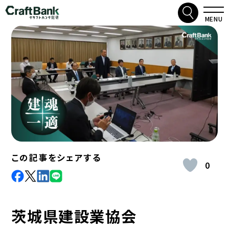
検索
クラフトバンク総研
MENU
この記事をシェアする
0
facebook
X
LinkdIn
Line
茨城県建設業協会