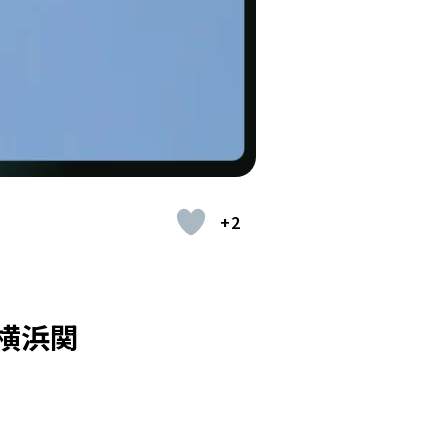
+2
レ横浜関