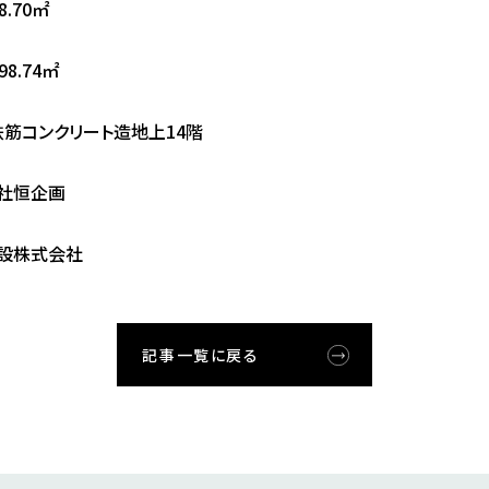
.70㎡
8.74㎡
鉄筋コンクリート造地上14階
社恒企画
設株式会社
記事一覧に戻る