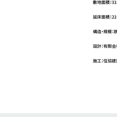
敷地面積：318
延床面積：219
構造・規模：
設計：有限会
施工：住協建