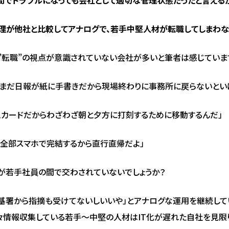
理が他社と比較してアナログで、若手中堅人材が転職してしまわ
”転職”の視点が意識されていない会社が多いと筆者は感じていま
、まだ日報が紙に手書きだから現場終わりに事務所に戻らないとい
ムカードだからわざわざ朝と夕方に打刻するために移動するんだ」
は全部スマホで完結するから直行直帰だよ」
が若手社員の間で交わされていないでしょうか？
基署から指摘も受けてないしいいや」とアナログな運用を継続して
々情報収集している若手～中堅の人材はIT化が遅れた自社を見限り