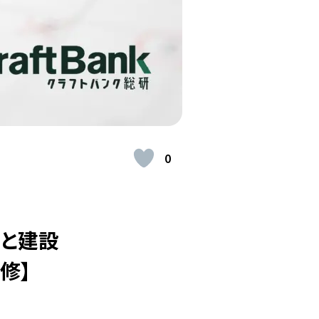
0
題と建設
修】