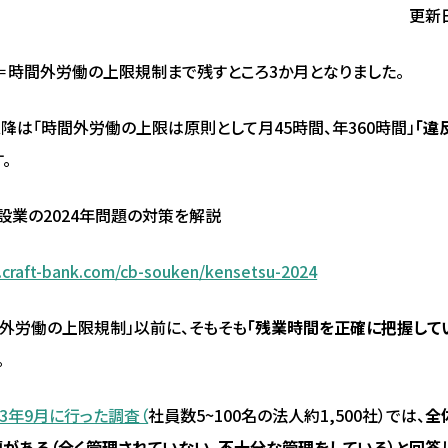
更新日
題＝時間外労働の上限規制まで残すところ3か月となりました。
月以降は「時間外労働の上限は原則として月45時間、年360時間」
「違
。
設業の2024年問題の対策を解説
p.craft-bank.com/cb-souken/kensetsu-2024
間外労働の上限規制」以前に、そもそも
「残業時間を正確に把握して
。
23年9月に行った調査（
社員数5~100名の法人約1,500社）では、
全
がある（全く管理されていない、不十分な管理をしている）と回答