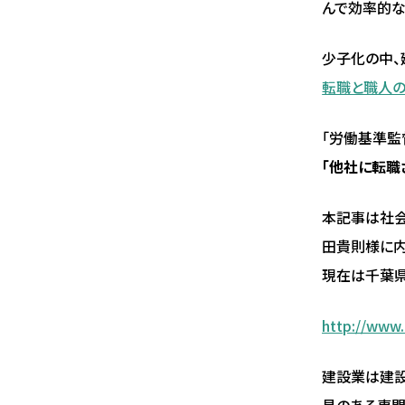
んで効率的な
少子化の中、
転職と職人の
「労働基準監
「他社に転職
本記事は社会
田貴則様に内
現在は千葉県
http://www.
建設業は建設
見のある専門