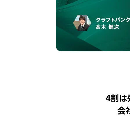
4割は
会