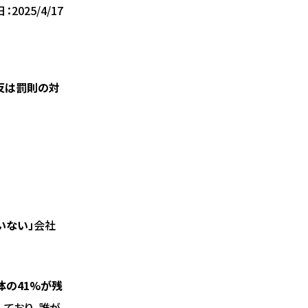
：2025/4/17
反は罰則の対
いない」
会社
体の41%が残
しており、誰が