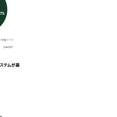
システムが基
か