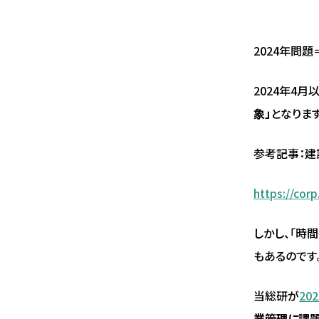
2024年問
2024年4
象」
となります
参考記事：建
https://cor
しかし、「時
もあるのです
当総研が
20
業管理に課題