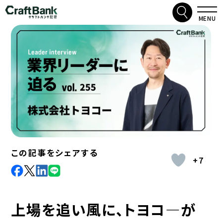
検索
クラフトバンク総研
MENU
この記事をシェアする
+7
facebook
X
LinkdIn
Line
上場を追い風に、トヨコ―が