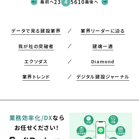
4
2
3
5
6
10
最前へ
最後へ
データで見る建設業界
業界リーダーに迫る
我が社の突破者
建魂一適
エクソダス
Diamond
業界トレンド
デジタル建設ジャーナル
業務効率化/DX
なら
お任せください！