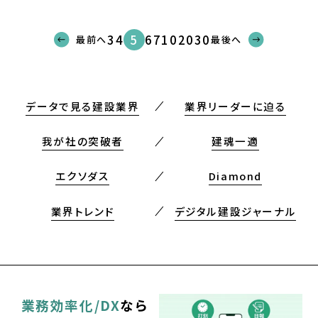
5
3
4
6
7
10
20
30
最前へ
最後へ
データで見る建設業界
業界リーダーに迫る
我が社の突破者
建魂一適
エクソダス
Diamond
業界トレンド
デジタル建設ジャーナル
業務効率化/DX
なら