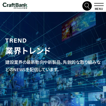
検索
クラフトバンク総研
MENU
TREND
業界トレンド
建設業界の最新動向や新製品、先鋭的な取り組みな
どのNEWSを配信しています。