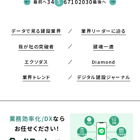
5
3
4
6
7
10
20
30
最前へ
最後へ
データで見る建設業界
業界リーダーに迫る
我が社の突破者
建魂一適
エクソダス
Diamond
業界トレンド
デジタル建設ジャーナル
業務効率化/DX
なら
お任せください！