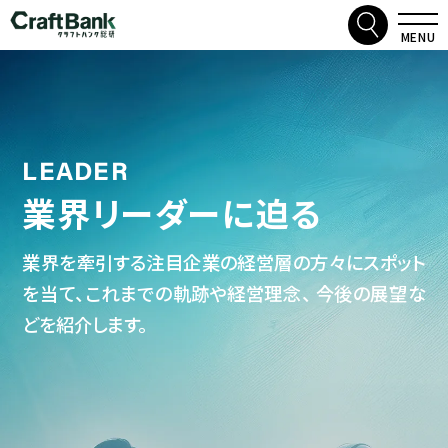
検索
クラフトバンク総研
MENU
LEADER
業界リーダーに迫る
業界を牽引する注⽬企業の経営層の方々にスポット
を当て、これまでの軌跡や経営理念、 今後の展望な
どを紹介します。