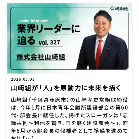
2026.03.03
山﨑組が「人」を原動力に未来を描く
山﨑組（千葉県茂原市）の山﨑孝史常務取締役
は、今年1月に日本青年会議所建設部会の第60
代・部会長に就任した。掲げたスローガンは「志
縁共創～利他を貫き、己を磨く建設部会～」。昨
年6月から部会長の候補者として準備を進めて
おり […]